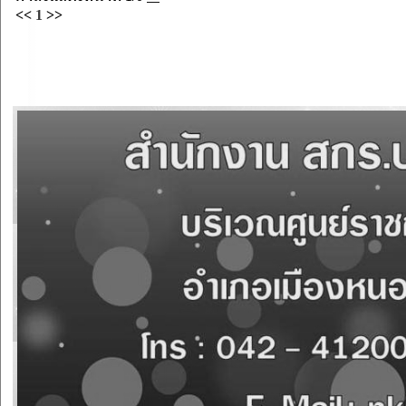
<<
1
>>