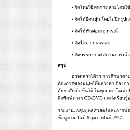
•
จัดโดยวิธีหลากหลายโดยใช้ส
•
จัดให้ยืดหยุ่น โดยไม่ยึดรู
•
จัดให้ทันต่อเหตุการณ์
•
จัดได้ทุกกาลเทศะ
•
จัดบรรยากาศ สถานการณ์ แล
สรุป
อาจกล่าวได้ว่า การศึกษาตามอั
ต้องการของมนุษย์ที่แสวงหา ต้องก
อัธยาศัยเกิดขึ้นได้ ในทุกเวลา ไม่จำ
สิ่งพิมพ์ต่างๆ
CD-DVD
แหล่งเรียนรู
รายงาน: กลุ่มยุทธศาสตร์และการพ
ข้อมูล ณ วันที่ 6 กุมภาพันธ์ 2557