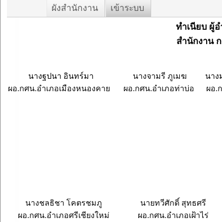
ผังสำนักงาน
เข้าระบบ
ทำเนียบ ผู
สำนักงาน 
นางฐปนา อินทร์มา
นางจามรี ภูเมฆ
นาง
ผอ.กศน.อำเภอเมืองหนองคาย
ผอ.กศน.อำเภอท่าบ่อ
ผอ.
นางชลธิชา โคตรชมภู
นายทวีศักดิ์ สุทธศรี
ผอ.กศน.อำเภอศรีเชียงใหม่
ผอ.กศน.อำเภอเฝ้าไร่