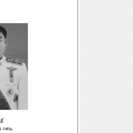
์
ร กศน.