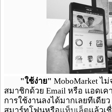
"ใช้ง่าย"
MoboMarket ไม่
สมาชิกด้วย Email หรือ แอดเคาท
การใช้งานลงได้มากเลยทีเดีย
สมาร์ทโฟนหรือ
แท็บเล็ต
แล้วเช