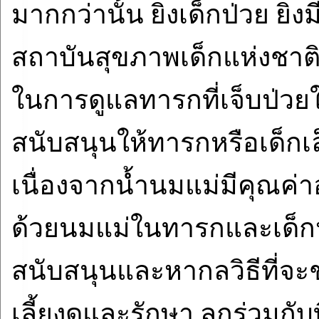
มากกว่านั้น ยิ่งเด็กป่วย ย
สถาบันสุขภาพเด็กแห่งชาติ
ในการดูแลทารกที่เจ็บป่วยใ
สนับสนุนให้ทารกหรือเด็กเล็
เนื่องจากน้ำนมแม่มีคุณค่าอ
ด้วยนมแม่ในทารกและเด็กป่ว
สนับสนุนและหากลวิธีที่จะช
เลี้ยงดูและรักษา ลูกร่วม