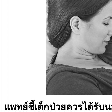
แพทย์ชี้เด็กป่วยควรได้รับนมแ