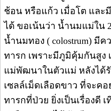
ช้อน หรือแก้ว เมื่อโต และม
ได้ ขอเน้นว่า น้ำนมแม่ใน 2
น้ำนมทอง ( colostrum) ม
ทารก เพราะมีภูมิคุ้มกันสูง เป
แม่พัฒนาในตัวแม่ หลังได้ร
เซลล์เม็ดเลือดขาว ที่จะคอย
ทารกที่ป่วย ยิ่งเป็นเรื่อง